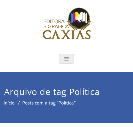
Skip
to
content
Editora e Gráf
Publicações e impressão de
livros em Santa Maria-RS
Arquivo de tag Política
Início
/
Posts com a tag "Política"