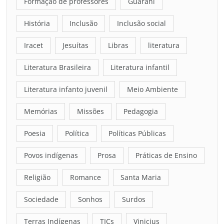
Formação de professores
Guarani
História
Inclusão
Inclusão social
Iracet
Jesuítas
Libras
literatura
Literatura Brasileira
Literatura infantil
Literatura infanto juvenil
Meio Ambiente
Memórias
Missões
Pedagogia
Poesia
Política
Políticas Públicas
Povos indígenas
Prosa
Práticas de Ensino
Religião
Romance
Santa Maria
Sociedade
Sonhos
Surdos
Terras Indígenas
TICs
Vinicius