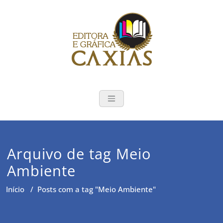
Skip
to
content
Editora e Gráf
Publicações e impressão de
livros em Santa Maria-RS
Arquivo de tag Meio
Ambiente
Início
/
Posts com a tag "Meio Ambiente"