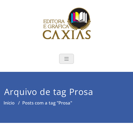
Skip
to
content
Editora e Gráf
Publicações e impressão de
livros em Santa Maria-RS
Arquivo de tag Prosa
Início
/
Posts com a tag "Prosa"