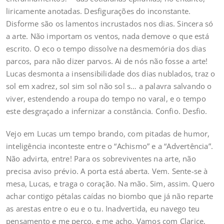
liricamente anotadas. Desfigurações do inconstante.
Disforme são os lamentos incrustados nos dias. Sincera só
a arte. Não importam os ventos, nada demove o que está
escrito. O eco o tempo dissolve na desmemória dos dias
parcos, para não dizer parvos. Ai de nós não fosse a arte!
Lucas desmonta a insensibilidade dos dias nublados, traz o
sol em xadrez, sol sim sol não sol s… a palavra salvando o
viver, estendendo a roupa do tempo no varal, e o tempo
este desgraçado a infernizar a constância. Confio. Desfio.
Vejo em Lucas um tempo brando, com pitadas de humor,
inteligência inconteste entre o “Achismo” e a “Advertência”.
Não advirta, entre! Para os sobreviventes na arte, não
precisa aviso prévio. A porta está aberta. Vem. Sente-se à
mesa, Lucas, e traga o coração. Na mão. Sim, assim. Quero
achar contigo pétalas caídas no biombo que já não reparte
as arestas entre o eu e o tu. Inadvertida, eu navego teu
pensamento e me perco, e me acho. Vamos com Clarice,